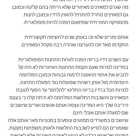
מה שגרם למאזינים מאיזורים שלא הייתה בהם קליטה וכמובן
גם למאזינים מחו"ל להתחיל להאזין לרדיו וכמובן להנות
מהמוזיקה המזרחית שפתאום הפכה להיות פופולארית.
אותם זמרים שלא זכו באותן שנים לחשיפה תקשורתית
התקדמו מאד וזכו להערצה ואהדה רבה מקהל המאזינים.
עם השנים רדיו בריזה הפכה לאחת התחנות הפופולאריות
במדינה למרות שעם הקמת התחנות האיזוריות לא היה קל
להביא את אחוזי ההאזנה לרמות גבוהות וכמובן המלחמה
היומיומית מול אותן רשויות שפועלות נגד הפעלת התחנה.
למרות הכל ברדיו בריזה החליטו "להלחם" עד הסוף לטובת
המאזינים והשכבות החלשות המלחמה לא היתה קלה כי בעצם
היריבה שלך היא המדינה עצמה אותם אנשים ושרים שיושבים
שם למעלה אותם אוכלי חינם
שיושבים במשרדים ממוזגים ונוסעים במכוניות פאר אותם אלה
שאמורים הם לסייע לשכבות החלשות ולאותן משפחות נזקקות..
הפניות של אנשי הרדיו לא הגיעו לאוזנים קשובות אלא לאנשים