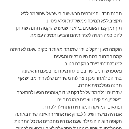
תחנת הרדיו המזרחית הראשונה בישראל שהוקמה ללא
תקציב,ללא תמיכה ממשלתית וללא ניסיון.
תוך זמן קצר האומנים בז'אנר שמעו שהוקמה תחנה שתיתן
להם במה ראויה ליצירותיהם והביעו תמיכה עצומה.
הוקמה מעין "תקליטייה" שמנתה מאות דיסקים שאם לא היתה
קמה התחנה בטח היו נזרקים ומגיעים
למזבלת "חירייה" במקרה הטוב..
נאספו שדרנים שרובם פתחו מיקרופון בפעם הראשונה
בחייהם לאחר מכן נוצר לוח משדרים שלא היה מבייש אף
תחנה ממלכתית אחרת.
שדרנים "נלחמו" על כל דקת שידור,אומנים הגיעו להתארח
באולפן,מפיקים ויוצרים קמו לתחייה
ופתאום המוזיקה המזרחית התחילה לפרוח.
אם היה מישהו שיכול לבדוק את אחוזי ההאזנה שהיו באותה
תקופה הוא היה מגלה שגם אם היו מחברים את כל התחנות
הממלכתיות שהיו בזמנו על הסקאלה לא היו מגיעים לכמות