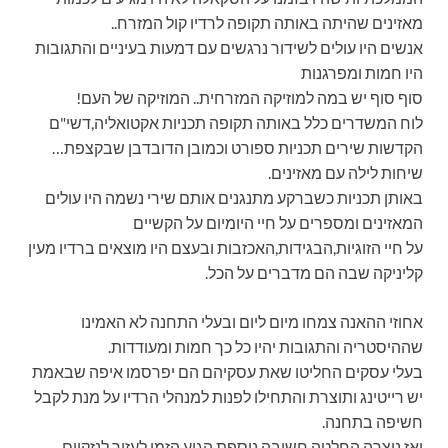
מאזינים שהיתה באותה תקופה לרדיו קול המזרח..
אנשים היו עולים לשידור נרגשים עם דמעות בעיניים והתגובות
היו חמות ומפרגנות
סוף סוף יש במה למוזיקה המזרחית.. המוזיקה של העם!
לוח המשדרים כלל באותה תקופה תכניות אקטואליה,דשי"ם
הקדשות שירים תכניות ספורט וכמובן הדובדבן שבקצפת…
שיחות לילה עם מאזינים.
באותן תכניות כשברקע מתנגנים אותם שירי נשמה היו עולים
המאזינים ומספרים על חיי היומיום על הקשיים
על חיי הזוגיות,הבגידות,האכזבות ובעצם היו מוצאים ברדיו מעין
קליניקה שבה הם מדברים על הכל.
אחוזי ההאנה צמחו מיום ליום ובעלי התחנה לא האמינו
שההיסטריה והתגובות יהיו כל כך חמות ומעודדות.
בעלי עסקים החליטו שאת עסקיהם הם יפרסמו איפה שבאמת
יש רייטינג ותוצרת והתחילו לפנות למנהלי הרדיו על מנת לקבל
חשיפה בתחנה.
ואז נוצרה החלטה חשובה נוספת הגיע הזמן לעזור לנזקיים