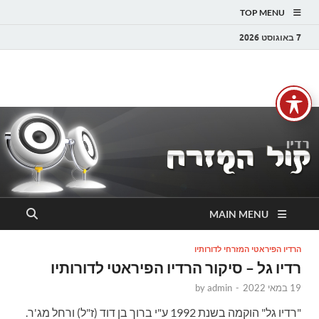
TOP MENU
7 באוגוסט 2026
רדיו קול המזרח
רדיו מזרחית | מוזיקה מזרחית | ים תיכוני | קול המזרח FM
MAIN MENU
הרדיו הפיראטי המזרחי לדורותיו
רדיו גל – סיקור הרדיו הפיראטי לדורותיו
19 במאי 2022
-
admin
by
"רדיו גל" הוקמה בשנת 1992 ע"י ברוך בן דוד (ז"ל) ורחל מג'ר.